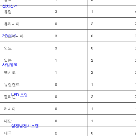
설치실적
유럽
3
1
유라시아
0
2
기업소식
인도네시아
3
0
인도
3
0
일본
1
2
사업영역
멕시코
1
2
뉴질랜드
0
1
LED 조명
필리핀
0
2
러시아
0
1
대만
0
1
열전발전시스템
태국
2
0