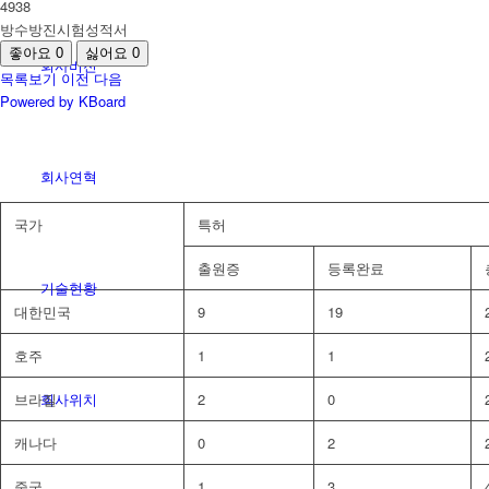
4938
방수방진시험성적서
좋아요
0
싫어요
0
회사비전
목록보기
이전
다음
Powered by KBoard
회사연혁
국가
특허
출원증
등록완료
기술현황
대한민국
9
19
호주
1
1
회사위치
브라질
2
0
캐나다
0
2
중국
1
3