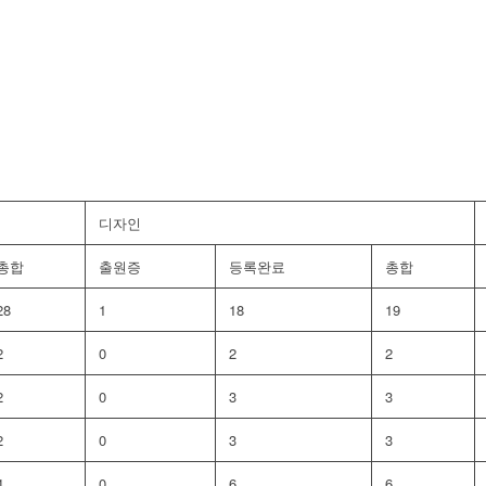
디자인
총합
출원증
등록완료
총합
28
1
18
19
2
0
2
2
2
0
3
3
2
0
3
3
4
0
6
6