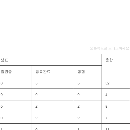
오른쪽으로 드래그하세요.
상표
총합
출원증
등록완료
총합
0
5
5
52
0
0
0
4
0
2
2
8
0
2
2
7
1
0
1
11