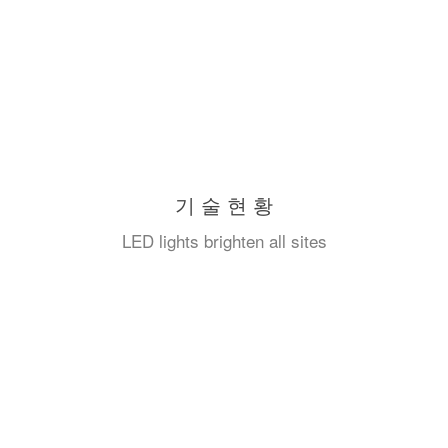
기 술 현 황
LED lights brighten all sites