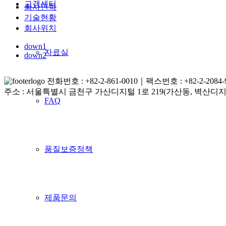
고객센터
회사연혁
기술현황
회사위치
down1
자료실
down2
전화번호 : +82-2-861-0010｜팩스번호 : +82-2-2084-9
주소 : 서울특별시 금천구 가산디지털 1로 219(가산동, 벽산디지털
FAQ
품질보증정책
제품문의