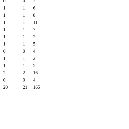
0
0
2
1
1
6
1
1
8
1
1
11
1
1
7
1
1
2
1
1
5
0
0
4
1
1
2
1
1
5
2
2
16
0
0
4
20
21
165