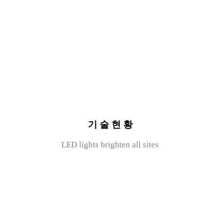
기 술 현 황
LED lights brighten all sites