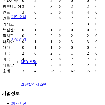
유라시아
0
2
2
0
0
0
0
인도네시아
3
0
3
0
2
2
0
인도
3
0
3
0
4
4
0
기업소식
일본
1
2
3
0
7
7
0
멕시코
1
2
3
1
2
3
0
뉴질랜드
0
1
1
0
0
0
0
필리핀
0
2
2
0
2
2
0
사업영역
러시아
0
1
1
0
3
3
0
대만
0
1
1
0
0
0
0
태국
2
0
2
1
1
2
0
미국
4
3
7
0
7
7
0
LED 조명
베트남
1
1
2
0
2
2
0
총계
31
41
72
5
67
72
0
열전발전시스템
기업정보
회사비전