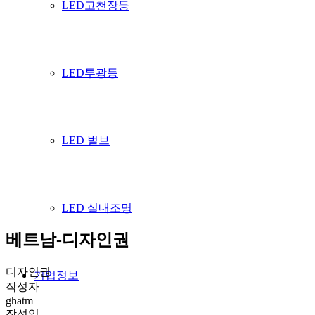
LED고천장등
LED투광등
LED 벌브
LED 실내조명
베트남-디자인권
디자인권
기업정보
작성자
ghatm
작성일