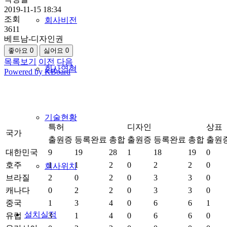
2019-11-15 18:34
조회
회사비전
3611
베트남-디자인권
좋아요
0
싫어요
0
목록보기
이전
다음
회사연혁
Powered by KBoard
기술현황
특허
디자인
상표
국가
출원증
등록완료
총합
출원증
등록완료
총합
출원
대한민국
9
19
28
1
18
19
0
호주
1
1
2
0
2
2
0
회사위치
브라질
2
0
2
0
3
3
0
캐나다
0
2
2
0
3
3
0
중국
1
3
4
0
6
6
1
설치실적
유럽
3
1
4
0
6
6
0