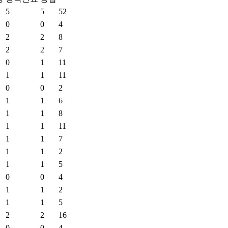
5
5
52
0
0
4
2
2
8
2
2
7
0
1
11
1
1
11
0
0
2
1
1
6
1
1
8
1
1
11
1
1
7
1
1
2
1
1
5
0
0
4
1
1
2
1
1
5
2
2
16
0
0
4