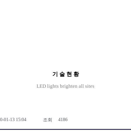
기 술 현 황
LED lights brighten all sites
0-01-13 15:04
4186
조회