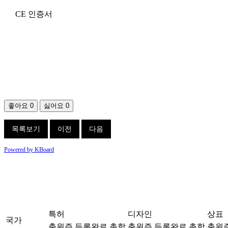
CE 인증서
좋아요
0
싫어요
0
목록보기
이전
다음
Powered by KBoard
특허
디자인
상표
국가
출원증
등록완료
총합
출원증
등록완료
총합
출원