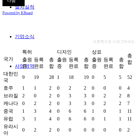
기
다음
설치실적
Powered by KBoard
기업소식
오른쪽으로 드래그하세요.
특허
디자인
상표
총
국가
출원
등록
총
출원
등록
총
출원
등록
총
합
사업영역
증
완료
합
증
완료
합
증
완료
합
대한민
9
19
28
1
18
19
0
5
5
52
국
호주
1
1
2
0
2
2
0
0
0
4
브라질
2
0
2
0
3
3
0
2
2
8
캐나다
0
2
2
0
3
3
0
2
2
7
중국
1
3
4
0
6
6
1
0
1
11
유럽
3
1
4
0
6
6
0
1
1
11
유라시
0
2
2
0
0
0
0
0
0
2
아