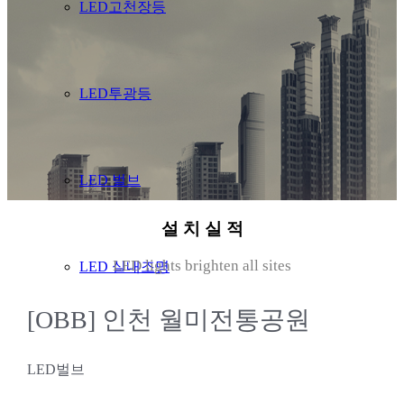
LED고천장등
LED투광등
LED 벌브
설 치 실 적
LED lights brighten all sites
LED 실내조명
[OBB] 인천 월미전통공원
기업정보
LED벌브