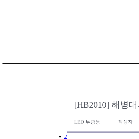
[HB2010] 해
LED 투광등
작성자
기업정보