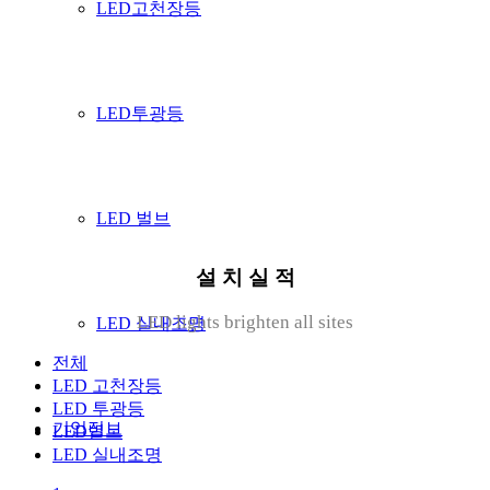
LED고천장등
LED투광등
LED 벌브
설 치 실 적
LED lights brighten all sites
LED 실내조명
전체
LED 고천장등
LED 투광등
기업정보
LED벌브
LED 실내조명