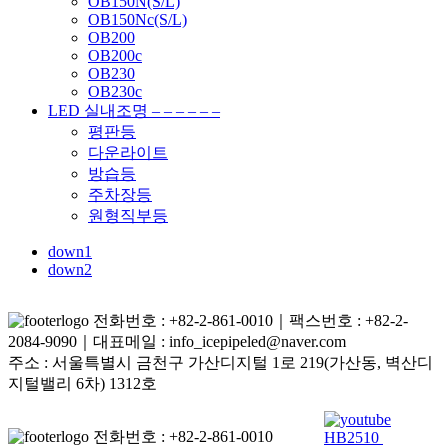
OB150N(S/L)
OB150Nc(S/L)
OB200
OB200c
OB230
OB230c
LED 실내조명 – – – – – –
평판등
다운라이트
방습등
주차장등
원형직부등
down1
down2
전화번호 : +82-2-861-0010｜팩스번호 : +82-2-
2084-9090｜대표메일 : info_icepipeled@naver.com
주소 : 서울특별시 금천구 가산디지털 1로 219(가산동, 벽산디
지털밸리 6차) 1312호
전화번호 : +82-2-861-0010
HB2510