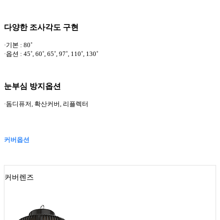
다양한 조사각도 구현
·기본 : 80˚
·옵션 : 45˚, 60˚, 65˚, 97˚, 110˚, 130˚
눈부심 방지옵션
·돔디퓨저, 확산커버, 리플렉터
커버옵션
커버렌즈