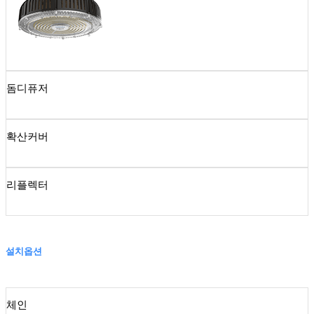
돔디퓨저
확산커버
리플렉터
설치옵션
체인