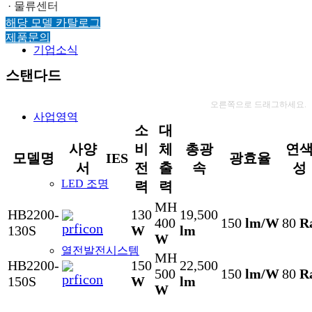
· 물류센터
해당 모델 카탈로그
제품문의
기업소식
스탠다드
오른쪽으로 드래그하세요.
사업영역
소
대
사양
비
체
총광
연
모델명
IES
광효율
서
전
출
속
성
LED 조명
력
력
MH
HB2200-
130
19,500
400
150
lm/W
80
R
130S
W
lm
W
열전발전시스템
MH
HB2200-
150
22,500
500
150
lm/W
80
R
150S
W
lm
W