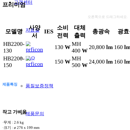
고객센터
프리미엄
오른쪽으로 드래그하세요.
사양
소비
대체
자료실
모델명
IES
총광속
광효
서
전력
출력
HB2200-
MH
130
W
20,800
lm
160
l
130
400
W
HB2200-
MH
FAQ
150
W
24,000
lm
160
l
150
500
W
제품특징
품질보증정책
작고 가벼움
제품문의
·무게 : 2.6 kg
·크기 : ø 276 x 199 mm