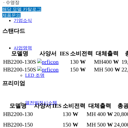
· 수영장
해당 모델 카탈로그
제품문의
기업소식
스탠다드
사업영역
모델명
사양서
IES
소비전력
대체출력
HB2200-130S
130
W
MH400
W
19
HB2200-150S
150
W
MH 500
W
22
LED 조명
프리미엄
열전발전시스템
모델명
사양서
IES
소비전력
대체출력
총
HB2200-130
130
W
MH 400
W
20,8
HB2200-150
150
W
MH 500
W
24,0