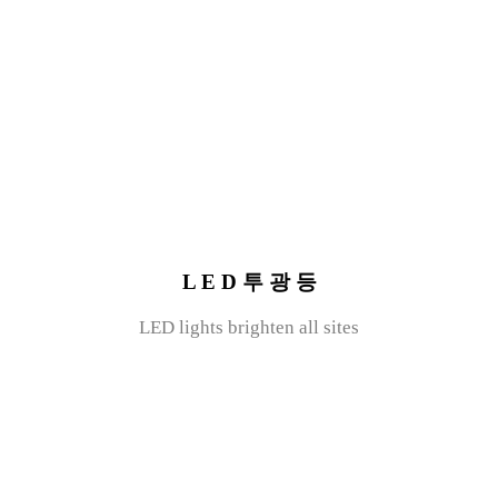
L E D 투 광 등
LED lights brighten all sites