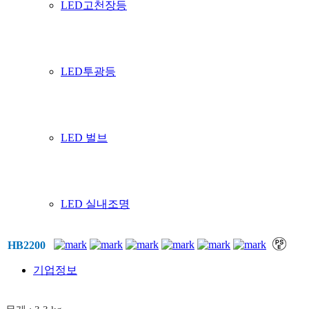
LED고천장등
LED투광등
LED 벌브
LED 실내조명
HB2200
기업정보