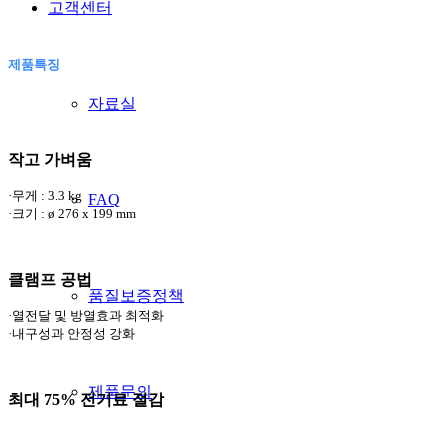
고객센터
제품특징
자료실
작고 가벼움
·무게 : 3.3 kg
FAQ
·크기 : ø 276 x 199 mm
클램프 공법
품질보증정책
·열전달 및 방열효과 최적화
·내구성과 안정성 강화
제품문의
최대 75% 전기료 절감