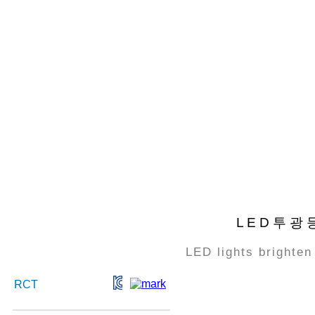
L E D 투 광 
LED lights brighten 
RCT