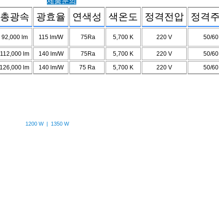
제품문의
총광속
광효율
연색성
색온도
정격전압
정격
92,000
lm
115
lm/W
75
Ra
5,700
K
220
V
50/6
112,000
lm
140
lm/W
75
Ra
5,700
K
220
V
50/6
126,000
lm
140
lm/W
75
Ra
5,700
K
220
V
50/6
1200 W | 1350 W